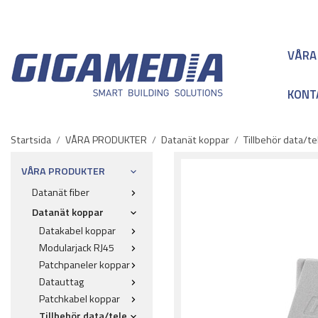
VÅRA
KONT
Startsida
/
VÅRA PRODUKTER
/
Datanät koppar
/
Tillbehör data/te
VÅRA PRODUKTER
Datanät fiber
Datanät koppar
Datakabel koppar
Modularjack RJ45
Patchpaneler koppar
Datauttag
Patchkabel koppar
Tillbehör data/tele