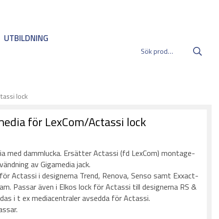
UTBILDNING
assi lock
edia för LexCom/Actassi lock
:
ia med dammlucka. Ersätter Actassi (fd LexCom) montage-
vändning av Gigamedia jack.
för Actassi i designerna Trend, Renova, Senso samt Exxact-
am. Passar även i Elkos lock för Actassi till designerna RS &
das i t ex mediacentraler avsedda för Actassi.
assar.