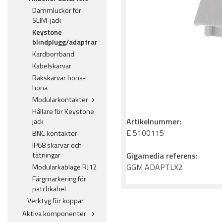
Dammluckor för
SLIM-jack
Keystone
blindplugg/adaptrar
Kardborrband
Kabelskarvar
Rakskarvar hona-
hona
Modularkontakter
Hållare för Keystone
Artikelnummer:
jack
E 5100115
BNC kontakter
IP68 skarvar och
tätningar
Gigamedia referens:
GGM ADAPTLX2
Modularkablage RJ12
Färgmarkering för
patchkabel
Verktyg för koppar
Aktiva komponenter