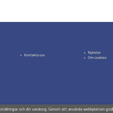
Nyheter
Kontakta oss
Om cookies
Drift & produktion:
Wikinggruppen
nställningar och din varukorg. Genom att använda webbplatsen god