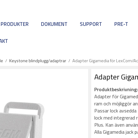
 PRODUKTER
DOKUMENT
SUPPORT
PRE-T
AKT
le
/
Keystone blindplugg/adaptrar
/
Adapter Gigamedia för LexCom/Act
Adapter Gigam
Produktbeskrivning
Adapter för Gigamed
ram och möjliggör an
Passar lock avsedda 
lock med integrerad r
Plus. Kan även använ
Alla Gigamedia jack p