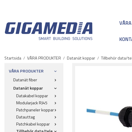
VÅRA
KONT
Startsida
/
VÅRA PRODUKTER
/
Datanät koppar
/
Tillbehör data/te
VÅRA PRODUKTER
Datanät fiber
Datanät koppar
Datakabel koppar
Modularjack RJ45
Patchpaneler koppar
Datauttag
Patchkabel koppar
Tillbehör data/tele