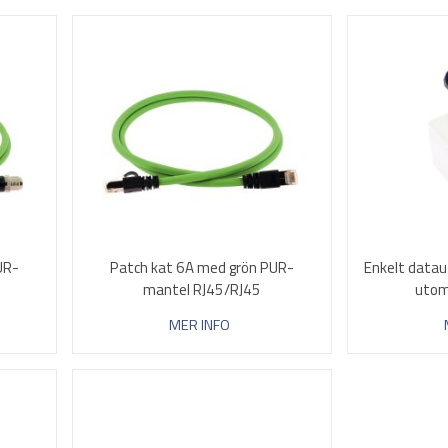
UR-
Patch kat 6A med grön PUR-
Enkelt dataut
mantel RJ45/RJ45
utom
MER INFO