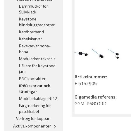
Dammluckor för
SLIM-jack
Keystone
blindplugg/adaptrar
Kardborrband
Kabelskarvar
Rakskarvar hona-
hona
Modularkontakter
Hållare för Keystone
jack
Artikelnummer:
BNC kontakter
E 5152905
IP68 skarvar och
tätningar
Gigamedia referens:
Modularkablage RJ12
GGM IP68CORD
Färgmarkering för
patchkabel
Verktyg för koppar
Aktiva komponenter