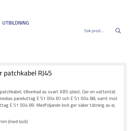
UTBILDNING
r patchkabel RJ45
:
patchkabel, tillverkad av svart ABS-plast. Ger en vattentät
medias paneluttag E 51 004 87 och E 51 004 88, samt mot
ttag E 51 004 89. Medföljande lock ger säker tätning av ej
mm (med lock)