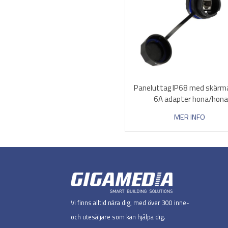
Paneluttag IP68 med skärm
6A adapter hona/hona
MER INFO
Vi finns alltid nära dig, med över 300 inne-
och utesäljare som kan hjälpa dig.