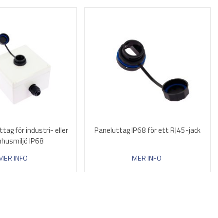
tag för industri- eller
Paneluttag IP68 för ett RJ45-jack
husmiljö IP68
MER INFO
MER INFO