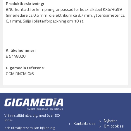
Produktbeskrivning:
BNC-kontakt för krimpning, anpassad för koaxialkabel KX6/RG59
(innerledare ca 0,6 mm, dielektrikum ca 3,7 mm, ytterdiameter ca
6,1 mm). Säljs i blisterförpackning om 10 st.
Artikelnummer:
E 5148020
Gigamedia referens:
GGM BNCMKX6
Vi finns alltid nära dig, med över 300
inne-
Nyheter
Kontakta oss
Om cookies
och utesäljare som kan hjälpa dig.