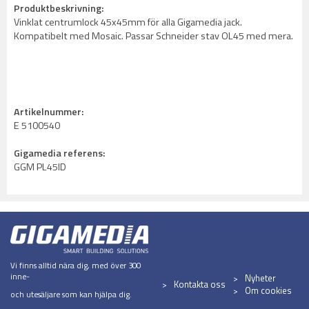
Produktbeskrivning:
Vinklat centrumlock 45x45mm för alla Gigamedia jack.
Kompatibelt med Mosaic. Passar Schneider stav OL45 med mera.
Artikelnummer:
E 5100540
Gigamedia referens:
GGM PL45ID
Vi finns alltid nära dig, med över 300
inne-
Nyheter
Kontakta oss
Om cookies
och utesäljare som kan hjälpa dig.