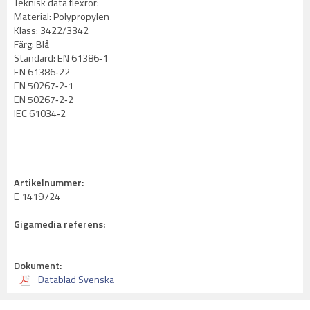
Teknisk data flexrör:
Material: Polypropylen
Klass: 3422/3342
Färg: Blå
Standard: EN 61386‐1
EN 61386‐22
EN 50267‐2‐1
EN 50267‐2‐2
IEC 61034‐2
Artikelnummer:
E 1419724
Gigamedia referens:
Dokument:
Datablad Svenska