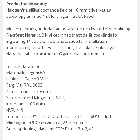
Produktbeskrivning:
Halogenfria självslocknande flexrör 16 mm tillverkat av
polypropylén med 1 st fördragen kat 6A kabel.
Metermärkning underlättar installation och kvantitetsberäkning.
Flexröret klarar 750 N vilket innebär att de är godkända för
ingjutning. Produkterna är anpassade för installation i
inomhusmiljöer och levereras i ring med plastemballage.
Nätverkskablar kommer ur Gigamedia sortimentet.
Teknisk data kabel:
Materialkategori: 6A
Länklass: Ea, 550 MHz
Färg: Vit (RAL 9003)
Ytterdiameter: 7,8 mm
Yttermantel: Halogenfri (LSOH)
Impedans: 100 ohm
NVP: 74%
Temperatur: 0°C - +50°C vid inst, -20°C - +60°C i drift
Min böjradie: 50 mm vid inst, 25 mm i drift
Brandspridningsklass enl CPR: Dca - s2, d2, a2