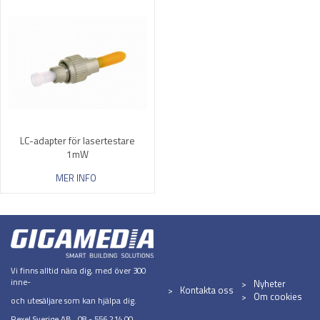
LC-adapter för lasertestare
1mW
MER INFO
Vi finns alltid nära dig, med över 300
inne-
Nyheter
Kontakta oss
Om cookies
och utesäljare som kan hjälpa dig.
Rexel Sverige AB 08 - 556 214 00