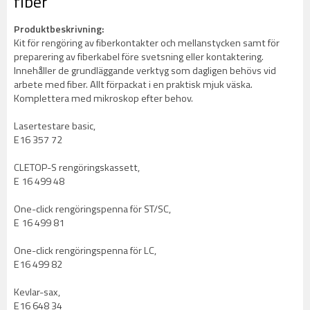
fiber
Produktbeskrivning:
Kit för rengöring av fiberkontakter och mellanstycken samt för
preparering av fiberkabel före svetsning eller kontaktering.
Innehåller de grundläggande verktyg som dagligen behövs vid
arbete med fiber. Allt förpackat i en praktisk mjuk väska.
Komplettera med mikroskop efter behov.
Lasertestare basic,
E16 357 72
CLETOP-S rengöringskassett,
E 16 499 48
One-click rengöringspenna för ST/SC,
E 16 499 81
One-click rengöringspenna för LC,
E16 499 82
Kevlar-sax,
E16 648 34