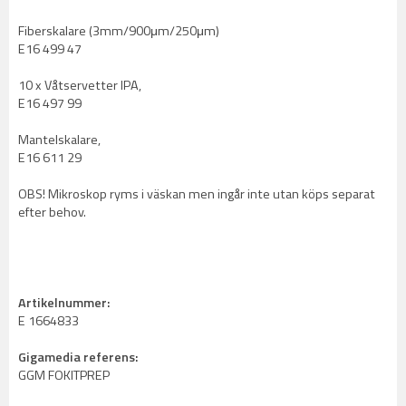
Fiberskalare (3mm/900μm/250μm)
E16 499 47
10 x Våtservetter IPA,
E16 497 99
Mantelskalare,
E16 611 29
OBS! Mikroskop ryms i väskan men ingår inte utan köps separat
efter behov.
Artikelnummer:
E 1664833
Gigamedia referens:
GGM FOKITPREP