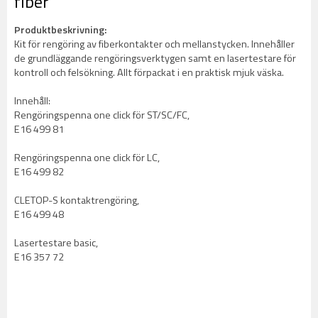
fiber
Produktbeskrivning:
Kit för rengöring av fiberkontakter och mellanstycken. Innehåller
de grundläggande rengöringsverktygen samt en lasertestare för
kontroll och felsökning. Allt förpackat i en praktisk mjuk väska.
Innehåll:
Rengöringspenna one click för ST/SC/FC,
E16 499 81
Rengöringspenna one click för LC,
E16 499 82
CLETOP-S kontaktrengöring,
E16 499 48
Lasertestare basic,
E16 357 72