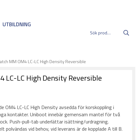
UTBILDNING
atch MM OM4 LC-LC High Density Reversible
 LC-LC High Density Reversible
:
de OM4 LC-LC High Density avsedda för korskoppling i
nga kontakter. Uniboot innebär gemensam mantel för två
ock. Push-pull-tab underlättar isättning/urdragning.
t polvändas vid behov, vid leverans är de kopplade A till B.