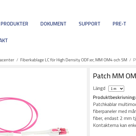
 PRODUKTER
DOKUMENT
SUPPORT
PRE-T
AKT
tacenter
/
Fiberkablage LC för High Density ODF:er, MM OM4 och SM
/
P
Patch MM OM4
Längd
Produktbeskrivning
Patchkablar multimo
fiberpaneler med må
fiber, endast 2 mm tj
Kontakterna kan enkel