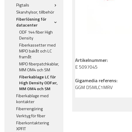
Pigtails
Skarvhylsor, tillbehör
Fiberlösning för
datacenter
ODF 144 fiber High
Density
Fiberkassetter med
MPO bakåt och LC
framåt
Artikelnummer:
MPO fiberpatchkablar,
E 5097045
MM OM4 och SM
Fiberkablage LC för
Gigamedia referens:
High Density ODF:er,
GGM D5MLC1MRV
MM OM4 och SM
Fiberkablage med
kontakter
Fiberrengöring
Verktyg för fiber
Fiberkontaktering
XPFIT