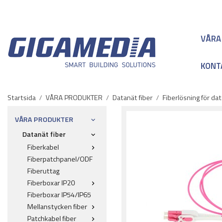
VÅRA
KONT
Startsida
/
VÅRA PRODUKTER
/
Datanät fiber
/
Fiberlösning för da
VÅRA PRODUKTER
Datanät fiber
Fiberkabel
Fiberpatchpanel/ODF
Fiberuttag
Fiberboxar IP20
Fiberboxar IP54/IP65
Mellanstycken fiber
Patchkabel fiber