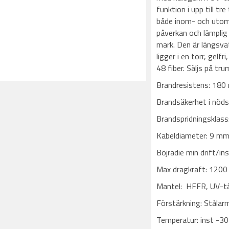
funktion i upp till t
både inom- och utom
påverkan och lämplig 
mark. Den är längsva
ligger i en torr, gelf
48 fiber. Säljs på t
Brandresistens: 180
Brandsäkerhet i nöd
Brandspridningsklas
Kabeldiameter: 9 mm
Böjradie min drift/i
Max dragkraft: 1200
Mantel: HFFR, UV-tå
Förstärkning: Stålar
Temperatur: inst -3