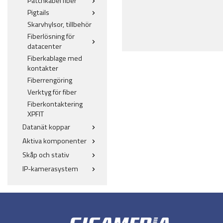
Patchkabel fiber
Pigtails
Skarvhylsor, tillbehör
Fiberlösning för
datacenter
Fiberkablage med
kontakter
Fiberrengöring
Verktyg för fiber
Fiberkontaktering
XPFIT
Datanät koppar
Aktiva komponenter
Skåp och stativ
IP-kamerasystem