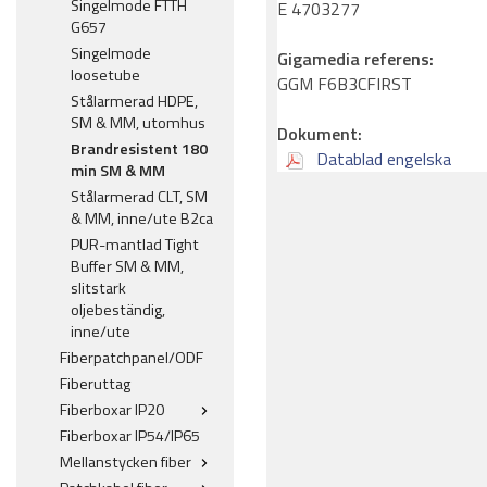
Singelmode FTTH
E 4703277
G657
Singelmode
Gigamedia referens:
loosetube
GGM F6B3CFIRST
Stålarmerad HDPE,
SM & MM, utomhus
Dokument:
Brandresistent 180
Datablad engelska
min SM & MM
Stålarmerad CLT, SM
& MM, inne/ute B2ca
PUR-mantlad Tight
Buffer SM & MM,
slitstark
oljebeständig,
inne/ute
Fiberpatchpanel/ODF
Fiberuttag
Fiberboxar IP20
Fiberboxar IP54/IP65
Mellanstycken fiber