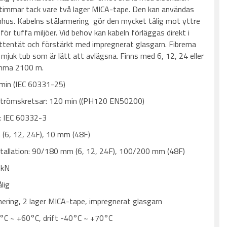
re timmar tack vare två lager MICA-tape. Den kan användas
hus. Kabelns stålarmering gör den mycket tålig mot yttre
för tuffa miljöer. Vid behov kan kabeln förläggas direkt i
ttentät och förstärkt med impregnerat glasgarn. Fibrerna
ri, mjuk tub som är lätt att avlägsna. Finns med 6, 12, 24 eller
rumma 2100 m.
 min (IEC 60331-25)
strömskretsar: 120 min ((PH120 EN50200)
s: IEC 60332-3
 (6, 12, 24F), 10 mm (48F)
nstallation: 90/180 mm (6, 12, 24F), 100/200 mm (48F)
 kN
lig
mering, 2 lager MICA-tape, impregnerat glasgarn
0°C ~ +60°C, drift -40°C ~ +70°C