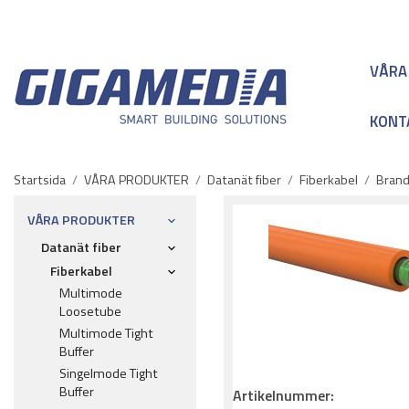
VÅRA
KONT
Startsida
/
VÅRA PRODUKTER
/
Datanät fiber
/
Fiberkabel
/
Brand
VÅRA PRODUKTER
Datanät fiber
Fiberkabel
Multimode
Loosetube
Multimode Tight
Buffer
Singelmode Tight
Buffer
Artikelnummer: