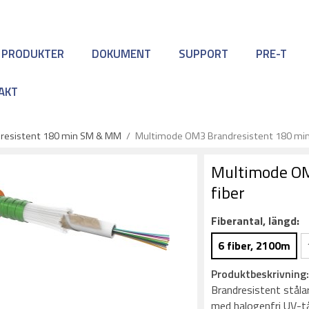
 PRODUKTER
DOKUMENT
SUPPORT
PRE-T
AKT
resistent 180 min SM & MM
/
Multimode OM3 Brandresistent 180 min, 6
Multimode OM3
fiber
Fiberantal, längd:
6 fiber, 2100m
Produktbeskrivning
Brandresistent ståla
med halogenfri UV-tå