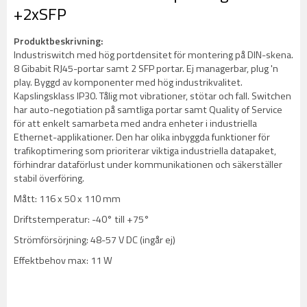
+2xSFP
Produktbeskrivning:
Industriswitch med hög portdensitet för montering på DIN-skena.
8 Gibabit RJ45-portar samt 2 SFP portar. Ej managerbar, plug 'n
play. Byggd av komponenter med hög industrikvalitet.
Kapslingsklass IP30. Tålig mot vibrationer, stötar och fall. Switchen
har auto-negotiation på samtliga portar samt Quality of Service
för att enkelt samarbeta med andra enheter i industriella
Ethernet-applikationer. Den har olika inbyggda funktioner för
trafikoptimering som prioriterar viktiga industriella datapaket,
förhindrar dataförlust under kommunikationen och säkerställer
stabil överföring.
Mått: 116 x 50 x 110 mm
Driftstemperatur: -40° till +75°
Strömförsörjning: 48-57 V DC (ingår ej)
Effektbehov max: 11 W