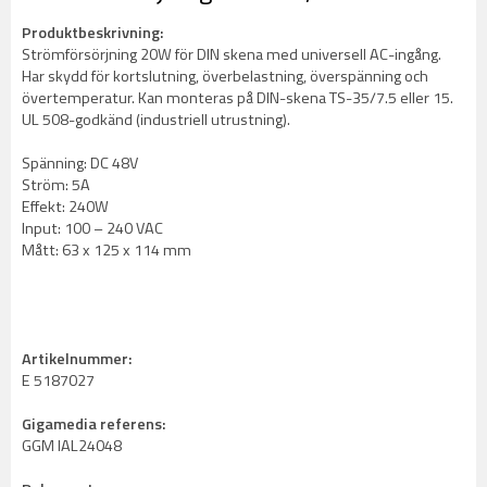
Produktbeskrivning:
Strömförsörjning 20W för DIN skena med universell AC-ingång.
Har skydd för kortslutning, överbelastning, överspänning och
övertemperatur. Kan monteras på DIN-skena TS-35/7.5 eller 15.
UL 508-godkänd (industriell utrustning).
Spänning: DC 48V
Ström: 5A
Effekt: 240W
Input: 100 – 240 VAC
Mått: 63 x 125 x 114 mm
Artikelnummer:
E 5187027
Gigamedia referens:
GGM IAL24048